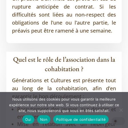
rupture anticipée de contrat. Si les
difficultés sont liées au non-respect des
obligations de l’une ou l’autre partie, le
préavis peut être ramené à une semaine.
Quel est le rôle de l’association dans la
cohabitation ?
Générations et Cultures est présente tout
au long de la cohabitation, afin d’en
garantir le bon déroulement :
Nous utilisons des cookies pour vous garantir la meilleure
expérience sur notre site web. Si vous continuez à utiliser ce
Recrutement des jeunes, sur dossier et
site, nous supposerons que vous en êtes satisfait.
entretien
Oui
Non
Politique de confidentialité
Mise en relation avec un hébergeur